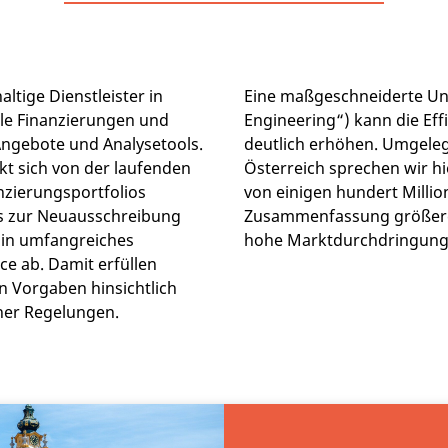
ltige Dienstleister in
Eine maßgeschneiderte Unt
e Finanzierungen und
Engineering“) kann die Ef
ngebote und Analysetools.
deutlich erhöhen. Umgeleg
t sich von der laufenden
Österreich sprechen wir h
zierungsportfolios
von einigen hundert Millio
s zur Neuausschreibung
Zusammenfassung größere
Ein umfangreiches
hohe Marktdurchdringung e
ce ab. Damit erfüllen
n Vorgaben hinsichtlich
cher Regelungen.