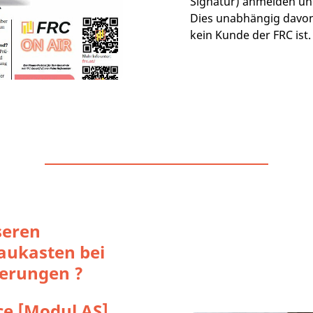
Signatur) anmelden un
Dies unabhängig davon
kein Kunde der FRC ist
seren
aukasten bei
erungen ?
ce [Modul AS]