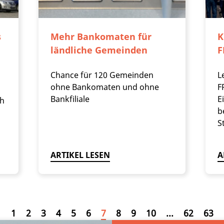
s
Mehr Bankomaten für
K
ländliche Gemeinden
F
Chance für 120 Gemeinden
L
ohne Bankomaten und ohne
F
Bankfiliale
E
ch
b
S
ARTIKEL LESEN
A
1
2
3
4
5
6
7
8
9
10
...
62
63