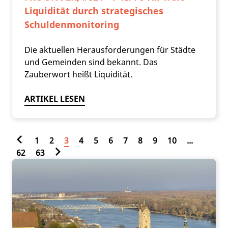
Liquidität durch strategisches
Schuldenmonitoring
Die aktuellen Herausforderungen für Städte
und Gemeinden sind bekannt. Das
Zauberwort heißt Liquidität.
ARTIKEL LESEN
1
2
3
4
5
6
7
8
9
10
...
62
63