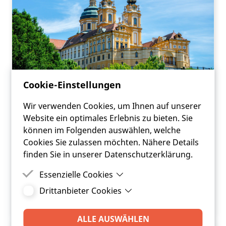
Cookie-Einstellungen
Wir verwenden Cookies, um Ihnen auf unserer
Website ein optimales Erlebnis zu bieten. Sie
ANFRAGE
können im Folgenden auswählen, welche
FRC | KOMMUNAL |
Cookies Sie zulassen möchten. Nähere Details
finden Sie in unserer Datenschutzerklärung.
DIGITAL
Essenzielle Cookies
JETZT ANFRAGEN
Drittanbieter Cookies
Essenzielle Cookies sind Cookies, welche für die
ordnungsgemäße Funktion der Website
Drittanbieter Cookies sind Cookies, die
benötigt werden.
Drittanbieter-Software setzt, um Funktionen wie
ALLE AUSWÄHLEN