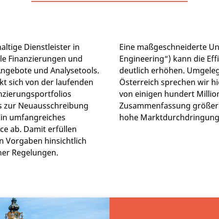
ltige Dienstleister in
Eine maßgeschneiderte Unt
e Finanzierungen und
Engineering“) kann die Ef
ngebote und Analysetools.
deutlich erhöhen. Umgeleg
t sich von der laufenden
Österreich sprechen wir h
zierungsportfolios
von einigen hundert Millio
s zur Neuausschreibung
Zusammenfassung größere
Ein umfangreiches
hohe Marktdurchdringung e
ce ab. Damit erfüllen
n Vorgaben hinsichtlich
cher Regelungen.