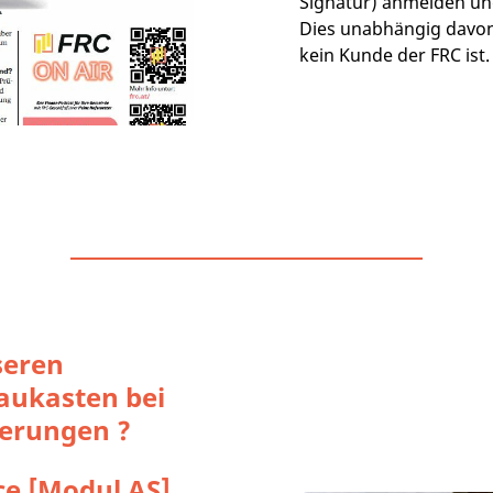
Signatur) anmelden un
Dies unabhängig davon
kein Kunde der FRC ist
seren
aukasten bei
erungen ?
ce [Modul AS]