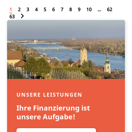
1
2
3
4
5
6
7
8
9
10
...
62
63
UNSERE LEISTUNGEN
Ihre Finanzierung ist
unsere Aufgabe!