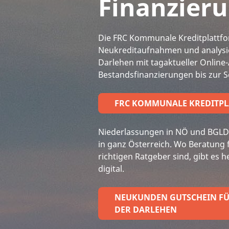
Finanzier
Die FRC Kommunale Kreditplattfo
Neukreditaufnahmen und analysi
Darlehen mit tagaktueller Online
Bestandsfinanzierungen bis zur Sc
FRC KOMMUNALE KREDITPL
Niederlassungen in NÖ und BGLD
in ganz Österreich. Wo Beratung f
richtigen Ratgeber sind, gibt es h
digital.
NEUKUNDEN GUTSCHEIN FÜ
DER DARLEHEN