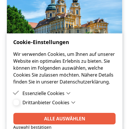
Cookie-Einstellungen
Wir verwenden Cookies, um Ihnen auf unserer
Website ein optimales Erlebnis zu bieten. Sie
können im Folgenden auswählen, welche
ANFRAGE
Cookies Sie zulassen möchten. Nähere Details
FRC | KOMMUNAL |
finden Sie in unserer Datenschutzerklärung.
DIGITAL
Essenzielle Cookies
Drittanbieter Cookies
Essenzielle Cookies sind Cookies, welche für die
JETZT ANFRAGEN
ordnungsgemäße Funktion der Website
Drittanbieter Cookies sind Cookies, die
benötigt werden.
Drittanbieter-Software setzt, um Funktionen wie
ALLE AUSWÄHLEN
Google Maps zu ermöglichen.
Auswahl bestätigen