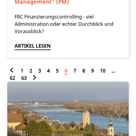
Management" (PM)
FRC Finanzierungscontrolling - viel
Administration oder echter Durchblick und
Vorausblick?
ARTIKEL LESEN
1
2
3
4
5
6
7
8
9
10
...
62
63