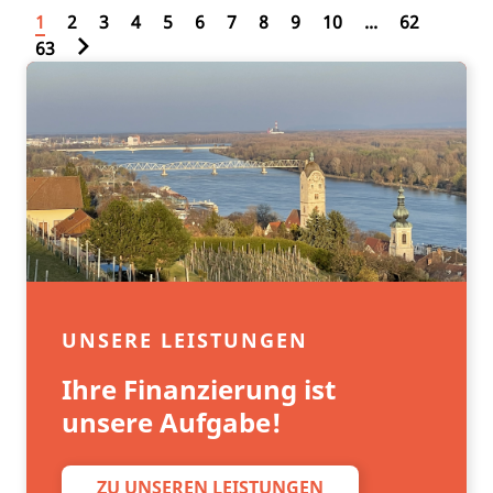
1
2
3
4
5
6
7
8
9
10
...
62
63
UNSERE LEISTUNGEN
Ihre Finanzierung ist
unsere Aufgabe!
ZU UNSEREN LEISTUNGEN