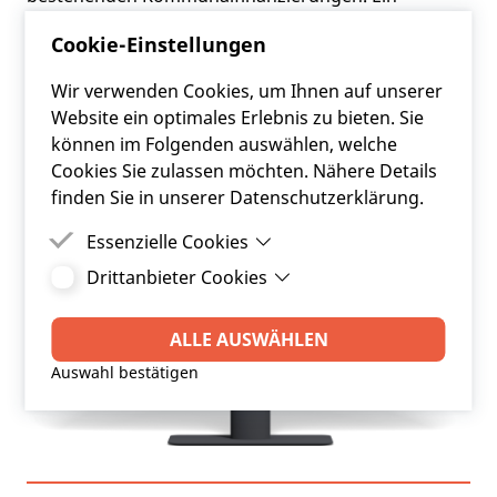
laufendes
Finanzierungscontrolling für die
Cookie-Einstellungen
bestehenden Finanzierungen
ist die Basis für ein
effizientes Finanzierungsportfolio.
Wir verwenden Cookies, um Ihnen auf unserer
Website ein optimales Erlebnis zu bieten. Sie
können im Folgenden auswählen, welche
Cookies Sie zulassen möchten. Nähere Details
finden Sie in unserer Datenschutzerklärung.
Essenzielle Cookies
Drittanbieter Cookies
Essenzielle Cookies sind Cookies, welche für die
ordnungsgemäße Funktion der Website
Drittanbieter Cookies sind Cookies, die
benötigt werden.
Drittanbieter-Software setzt, um Funktionen wie
ALLE AUSWÄHLEN
Google Maps zu ermöglichen.
Auswahl bestätigen