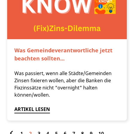
Was Gemeindeverantwortliche jetzt
beachten sollten...
Was passiert, wenn alle Städte/Gemeinden
Zinsen fixieren wollen, aber die Banken die
Fixzinssätze nicht "overnight" halten
können/wollen.
ARTIKEL LESEN
1
2
3
4
5
6
7
8
9
10
...