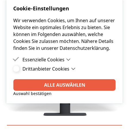
laufendes
Finanzierungscontrolling für die
Cookie-Einstellungen
bestehenden Finanzierungen
ist die Basis für ein
effizientes Finanzierungsportfolio.
Wir verwenden Cookies, um Ihnen auf unserer
Website ein optimales Erlebnis zu bieten. Sie
können im Folgenden auswählen, welche
Cookies Sie zulassen möchten. Nähere Details
finden Sie in unserer Datenschutzerklärung.
Essenzielle Cookies
Drittanbieter Cookies
Essenzielle Cookies sind Cookies, welche für die
ordnungsgemäße Funktion der Website
Drittanbieter Cookies sind Cookies, die
benötigt werden.
Drittanbieter-Software setzt, um Funktionen wie
ALLE AUSWÄHLEN
Google Maps zu ermöglichen.
Auswahl bestätigen