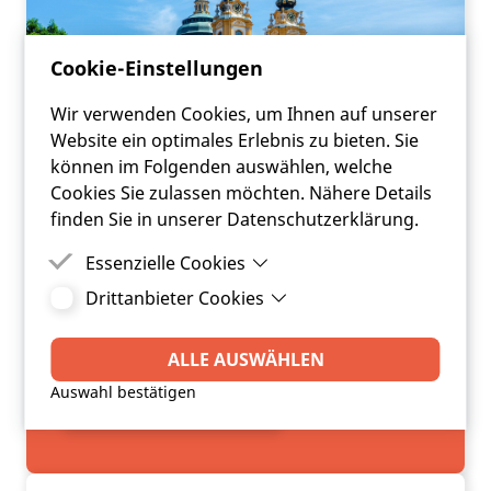
Cookie-Einstellungen
Wir verwenden Cookies, um Ihnen auf unserer
Website ein optimales Erlebnis zu bieten. Sie
können im Folgenden auswählen, welche
Cookies Sie zulassen möchten. Nähere Details
finden Sie in unserer Datenschutzerklärung.
ANFRAGE
Essenzielle Cookies
Drittanbieter Cookies
Essenzielle Cookies sind Cookies, welche für die
FRC | KOMMUNAL |
ordnungsgemäße Funktion der Website
Drittanbieter Cookies sind Cookies, die
DIGITAL
benötigt werden.
Drittanbieter-Software setzt, um Funktionen wie
ALLE AUSWÄHLEN
Google Maps zu ermöglichen.
Auswahl bestätigen
JETZT ANFRAGEN