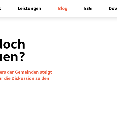
s
Leistungen
Blog
ESG
Dow
 doch
uen?
iers der Gemeinden steigt
ür die Diskussion zu den