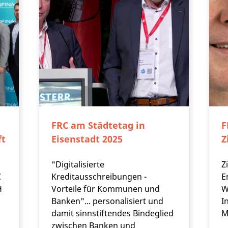
FRC am Städtetag in
F
ft
Eisenstadt 2025
Z
"Digitalisierte
Z
C
Kreditausschreibungen -
E
H
Vorteile für Kommunen und
W
Banken"... personalisiert und
I
damit sinnstiftendes Bindeglied
M
zwischen Banken und