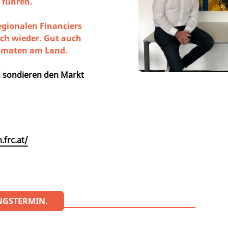
 führen.
egionalen Financiers
uch wieder. Gut auch
komaten am Land.
nd sondieren den Markt
.frc.at/
NGSTERMIN.