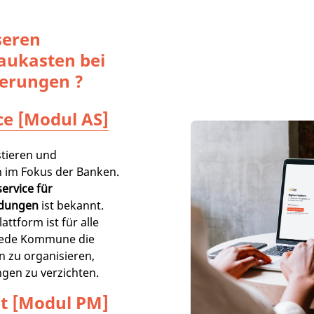
seren
aukasten bei
erungen ?
ce [Modul AS]
tieren und
 im Fokus der Banken.
ervice für
ldungen
ist bekannt.
attform ist für alle
jede Kommune die
n zu organisieren,
gen zu verzichten.
t [Modul PM]