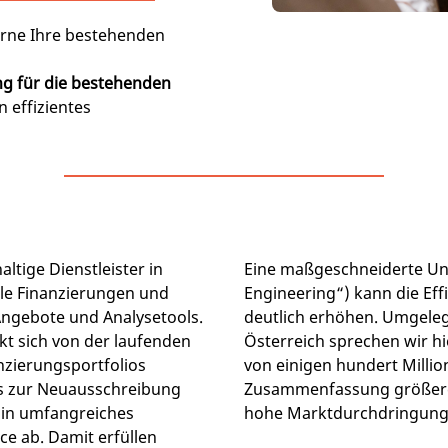
erne Ihre bestehenden
ng für die bestehenden
in effizientes
ltige Dienstleister in
Eine maßgeschneiderte Unt
e Finanzierungen und
Engineering“) kann die Ef
ngebote und Analysetools.
deutlich erhöhen. Umgeleg
t sich von der laufenden
Österreich sprechen wir h
zierungsportfolios
von einigen hundert Millio
s zur Neuausschreibung
Zusammenfassung größere
Ein umfangreiches
hohe Marktdurchdringung e
ce ab. Damit erfüllen