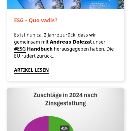
ESG - Quo vadis?
Es ist nun ca. 2 Jahre zurück, dass wir
gemeinsam mit 𝗔𝗻𝗱𝗿𝗲𝗮𝘀 𝗗𝗼𝗹𝗲𝘇𝗮𝗹 unser
#ESG
𝗛𝗮𝗻𝗱𝗯𝘂𝗰𝗵 herausgegeben haben. Die
EU rudert zurück...
ARTIKEL LESEN