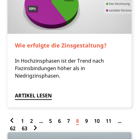
Wie erfolgte die Zinsgestaltung?
In Hochzinsphasen ist der Trend nach
Fixzinsbindungen höher als in
Niedrigzinsphasen.
ARTIKEL LESEN
1
2
...
5
6
7
8
9
10
11
...
62
63