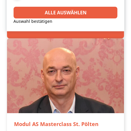
DIGITAL
ordnungsgemäße Funktion der Website
Drittanbieter Cookies sind Cookies, die
benötigt werden.
Drittanbieter-Software setzt, um Funktionen wie
ALLE AUSWÄHLEN
Google Maps zu ermöglichen.
JETZT ANFRAGEN
Auswahl bestätigen
Modul AS Masterclass St. Pölten