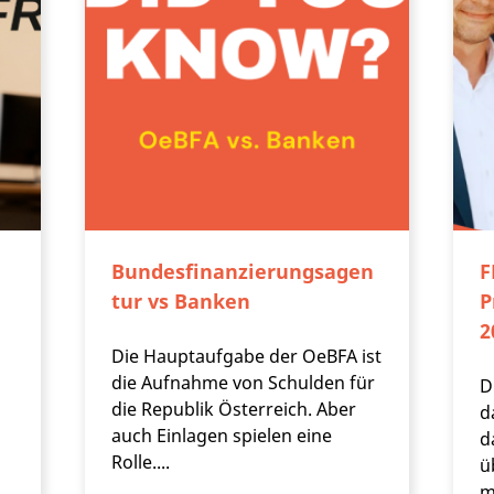
Bundesfinanzierungsagen
F
tur vs Banken
P
2
Die Hauptaufgabe der OeBFA ist
die Aufnahme von Schulden für
D
die Republik Österreich. Aber
d
auch Einlagen spielen eine
d
Rolle....
ü
m