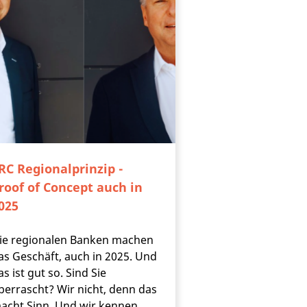
RC Regionalprinzip -
roof of Concept auch in
025
ie regionalen Banken machen
as Geschäft, auch in 2025. Und
as ist gut so. Sind Sie
berrascht? Wir nicht, denn das
acht Sinn. Und wir kennen