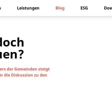
s
Leistungen
Blog
ESG
Dow
 doch
uen?
iers der Gemeinden steigt
ür die Diskussion zu den