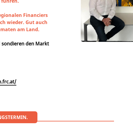
 führen.
egionalen Financiers
uch wieder. Gut auch
komaten am Land.
nd sondieren den Markt
.frc.at/
NGSTERMIN.