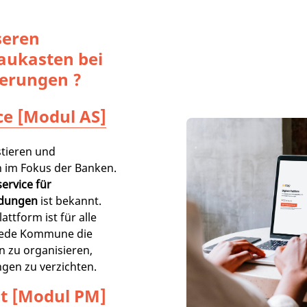
seren
aukasten bei
erungen ?
ce [Modul AS]
tieren und
 im Fokus der Banken.
ervice für
ldungen
ist bekannt.
attform ist für alle
jede Kommune die
n zu organisieren,
gen zu verzichten.
t [Modul PM]