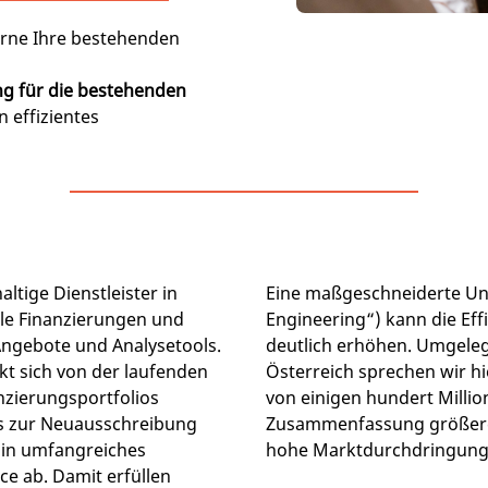
erne Ihre bestehenden
ng für die bestehenden
in effizientes
ltige Dienstleister in
Eine maßgeschneiderte Unt
e Finanzierungen und
Engineering“) kann die Ef
ngebote und Analysetools.
deutlich erhöhen. Umgeleg
t sich von der laufenden
Österreich sprechen wir h
zierungsportfolios
von einigen hundert Millio
s zur Neuausschreibung
Zusammenfassung größere
Ein umfangreiches
hohe Marktdurchdringung e
ce ab. Damit erfüllen