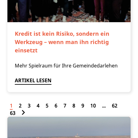
Kredit ist kein Risiko, sondern ein
Werkzeug – wenn man ihn richtig
einsetzt
Mehr Spielraum für Ihre Gemeindedarlehen
ARTIKEL LESEN
1
2
3
4
5
6
7
8
9
10
...
62
63