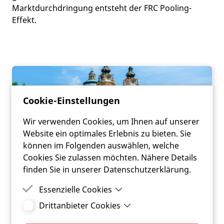
Marktdurchdringung entsteht der FRC Pooling-
Effekt.
Cookie-Einstellungen
Wir verwenden Cookies, um Ihnen auf unserer
Website ein optimales Erlebnis zu bieten. Sie
können im Folgenden auswählen, welche
Cookies Sie zulassen möchten. Nähere Details
finden Sie in unserer Datenschutzerklärung.
Essenzielle Cookies
ANFRAGE
Drittanbieter Cookies
Essenzielle Cookies sind Cookies, welche für die
FRC | KOMMUNAL |
ordnungsgemäße Funktion der Website
Drittanbieter Cookies sind Cookies, die