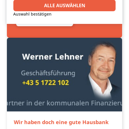
DIGITAL
benötigt werden.
Drittanbieter-Software setzt, um Funktionen wie
ALLE AUSWÄHLEN
Google Maps zu ermöglichen.
Auswahl bestätigen
JETZT ANFRAGEN
Wir haben doch eine gute Hausbank