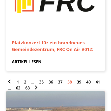
Platzkonzert für ein brandneues
Gemeindezentrum, FRC On Air #012:
ARTIKEL LESEN
1
2
...
35
36
37
38
39
40
41
...
62
63