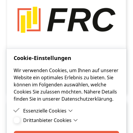
Cookie-Einstellungen
FRC am Städtetag in St. Pölten
Wir verwenden Cookies, um Ihnen auf unserer
Website ein optimales Erlebnis zu bieten. Sie
ARTIKEL LESEN
können im Folgenden auswählen, welche
Cookies Sie zulassen möchten. Nähere Details
finden Sie in unserer Datenschutzerklärung.
Essenzielle Cookies
Drittanbieter Cookies
Essenzielle Cookies sind Cookies, welche für die
ordnungsgemäße Funktion der Website
Drittanbieter Cookies sind Cookies, die
benötigt werden.