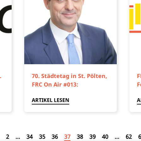
L
70. Städtetag in St. Pölten,
F
FRC On Air #013:
F
ARTIKEL LESEN
A
2
...
34
35
36
37
38
39
40
...
62