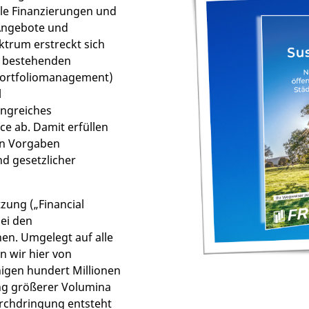
e Finanzierungen und
Angebote und
ktrum erstreckt sich
s bestehenden
Portfoliomanagement)
l
angreiches
ce ab. Damit erfüllen
en Vorgaben
nd gesetzlicher
zung („Financial
bei den
en. Umgelegt auf alle
 wir hier von
igen hundert Millionen
g größerer Volumina
rchdringung entsteht