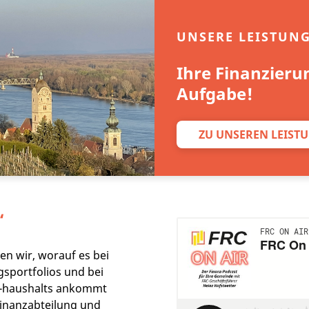
UNSERE LEISTUN
Ihre Finanzieru
Aufgabe!
ZU UNSEREN LEIST
“
en wir, worauf es bei
sportfolios und bei
e-haushalts ankommt
Finanzabteilung und