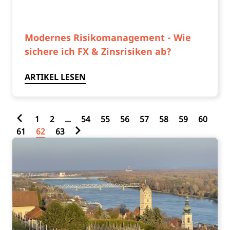
Modernes Risikomanagement - Wie
sichere ich FX & Zinsrisiken ab?
ARTIKEL LESEN
1
2
...
54
55
56
57
58
59
60
61
62
63