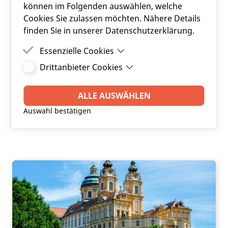
können im Folgenden auswählen, welche
Cookies Sie zulassen möchten. Nähere Details
finden Sie in unserer Datenschutzerklärung.
Essenzielle Cookies
Drittanbieter Cookies
Essenzielle Cookies sind Cookies, welche für die
ordnungsgemäße Funktion der Website
Drittanbieter Cookies sind Cookies, die
benötigt werden.
Drittanbieter-Software setzt, um Funktionen wie
ALLE AUSWÄHLEN
Google Maps zu ermöglichen.
Auswahl bestätigen