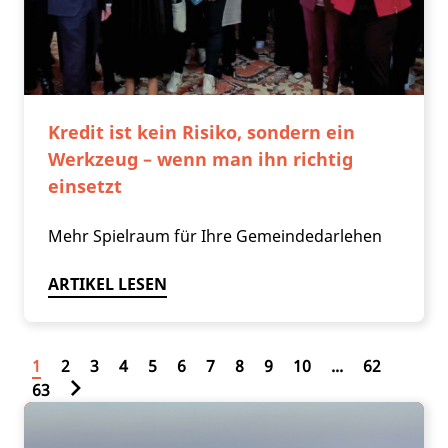
Kredit ist kein Risiko, sondern ein
Werkzeug – wenn man ihn richtig
einsetzt
Mehr Spielraum für Ihre Gemeindedarlehen
ARTIKEL LESEN
1
2
3
4
5
6
7
8
9
10
...
62
63