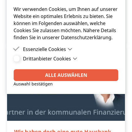
FRC | KOMMUNAL |
DIGITAL
Wir verwenden Cookies, um Ihnen auf unserer
Website ein optimales Erlebnis zu bieten. Sie
können im Folgenden auswählen, welche
JETZT ANFRAGEN
Cookies Sie zulassen möchten. Nähere Details
finden Sie in unserer Datenschutzerklärung.
Essenzielle Cookies
Drittanbieter Cookies
Essenzielle Cookies sind Cookies, welche für die
ordnungsgemäße Funktion der Website
Drittanbieter Cookies sind Cookies, die
benötigt werden.
Drittanbieter-Software setzt, um Funktionen wie
ALLE AUSWÄHLEN
Google Maps zu ermöglichen.
Auswahl bestätigen
Wir haben doch eine gute Hausbank