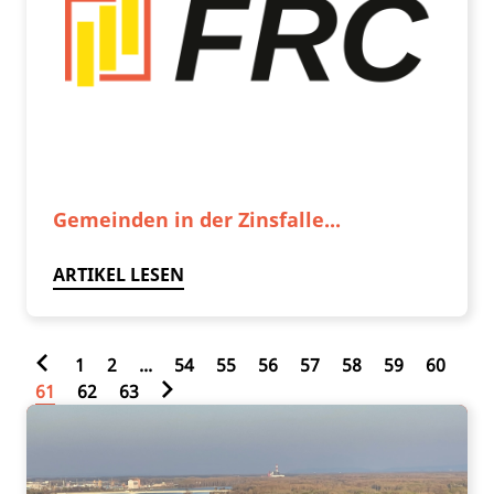
Gemeinden in der Zinsfalle...
ARTIKEL LESEN
1
2
...
54
55
56
57
58
59
60
61
62
63