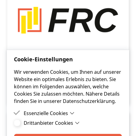
Cookie-Einstellungen
Der Querdenker - VRV 2015,
Wir verwenden Cookies, um Ihnen auf unserer
Bewertung von Gemeindevermögen
Website ein optimales Erlebnis zu bieten. Sie
können im Folgenden auswählen, welche
ARTIKEL LESEN
Cookies Sie zulassen möchten. Nähere Details
finden Sie in unserer Datenschutzerklärung.
Essenzielle Cookies
Drittanbieter Cookies
Essenzielle Cookies sind Cookies, welche für die
ordnungsgemäße Funktion der Website
Drittanbieter Cookies sind Cookies, die
benötigt werden.