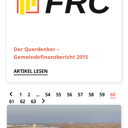
Der Querdenker –
Gemeindefinanzbericht 2015
ARTIKEL LESEN
1
2
...
54
55
56
57
58
59
60
61
62
63