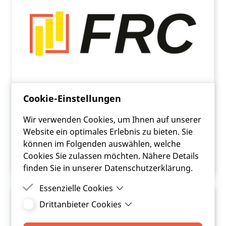
Cookie-Einstellungen
Weitergabe von negativen
Wir verwenden Cookies, um Ihnen auf unserer
Kreditzinsen an Kreditnehmer
Website ein optimales Erlebnis zu bieten. Sie
können im Folgenden auswählen, welche
ARTIKEL LESEN
Cookies Sie zulassen möchten. Nähere Details
finden Sie in unserer Datenschutzerklärung.
Essenzielle Cookies
Drittanbieter Cookies
Essenzielle Cookies sind Cookies, welche für die
ordnungsgemäße Funktion der Website
Drittanbieter Cookies sind Cookies, die
benötigt werden.