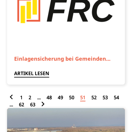
Einlagensicherung bei Gemeinden...
ARTIKEL LESEN
1
2
...
48
49
50
51
52
53
54
...
62
63