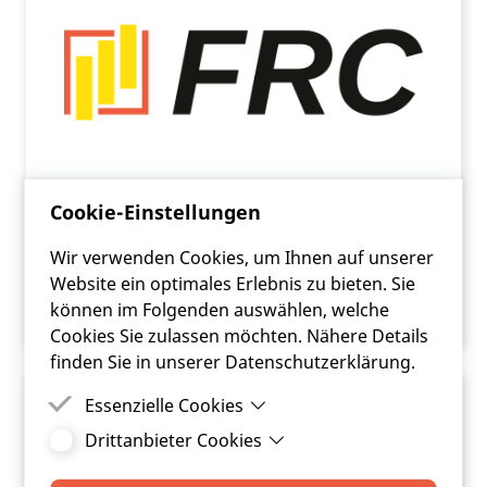
Cookie-Einstellungen
CRM / Kundensupport
Wir verwenden Cookies, um Ihnen auf unserer
Website ein optimales Erlebnis zu bieten. Sie
ARTIKEL LESEN
können im Folgenden auswählen, welche
Cookies Sie zulassen möchten. Nähere Details
finden Sie in unserer Datenschutzerklärung.
Essenzielle Cookies
Drittanbieter Cookies
Essenzielle Cookies sind Cookies, welche für die
ordnungsgemäße Funktion der Website
Drittanbieter Cookies sind Cookies, die
benötigt werden.