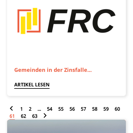
Gemeinden in der Zinsfalle...
ARTIKEL LESEN
1
2
...
54
55
56
57
58
59
60
61
62
63