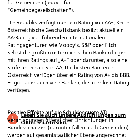
für Gemeinden (jedoch für
"Gemeindegesellschaften").
Die Republik verfügt über ein Rating von AA+. Keine
österreichische Geschäftsbank besitzt aktuell ein
AA-Rating von führenden internationalen
Ratingagenturen wie Moody’s, S&P oder Fitch.
Selbst die größten österreichischen Banken liegen
mit ihren Ratings auf „A+“ oder darunter, also eine
Stufe unterhalb von AA. Die besten Banken in
Österreich verfügen über ein Rating von A+ bis BBB.
Es gibt aber auch viele Banken, die über kein Rating
verfügen.
Positive Effekte auf die Schuldenquote AT:
Lesen Sie auch unsere Ausführungen zum
Veranlagungen öffentlicher Einrichtungen in
Counterpartrisiko.
Bundesschätzen (darunter fallen auch Gemeinden)
werden auf gesamtstaatlicher Ebene angerechnet