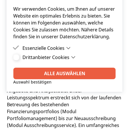
Wir verwenden Cookies, um Ihnen auf unserer
Website ein optimales Erlebnis zu bieten. Sie
können im Folgenden auswählen, welche
Cookies Sie zulassen möchten. Nähere Details
finden Sie in unserer Datenschutzerklärung.
Essenzielle Cookies
Drittanbieter Cookies
Essenzielle Cookies sind Cookies, welche für die
ordnungsgemäße Funktion der Website
Drittanbieter Cookies sind Cookies, die
FRC ist der wesentliche und nachhaltige
benötigt werden.
Drittanbieter-Software setzt, um Funktionen wie
ALLE AUSWÄHLEN
Dienstleister in Österreich zum Thema kommunale
Google Maps zu ermöglichen.
Auswahl bestätigen
Finanzierungen und verfügt über maßgeschneiderte
Angebote und Analysetools. Unser
Leistungsspektrum erstreckt sich von der laufenden
Betreuung des bestehenden
Finanzierungsportfolios (Modul
Portfoliomanagement) bis zur Neuausschreibung
(Modul Ausschreibungsservice). Ein umfangreiches