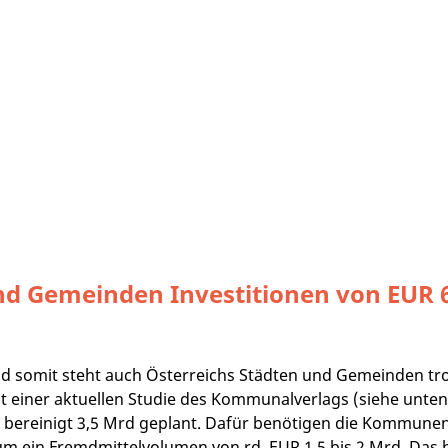
nd Gemeinden Investitionen von EUR 6,
d somit steht auch Österreichs Städten und Gemeinden trot
aut einer aktuellen Studie des Kommunalverlags (siehe unt
w. bereinigt 3,5 Mrd geplant. Dafür benötigen die Kommune
 ein Fremdmittelvolumen von rd. EUR 1,5 bis 2 Mrd. Das he