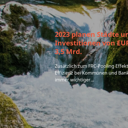
2023 planen Städte 
Investitionen von EUR
3,5 Mrd.
Zusätzlich zum FRC-Pooling Effekt 
Effizienz bei Kommunen und Ban
immer wichtiger...