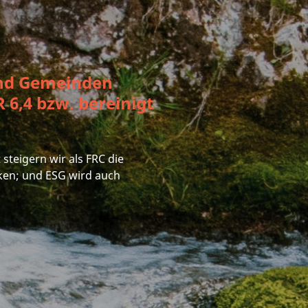
und Gemeinden
 6,4 bzw. bereinigt
steigern wir als FRC die
ken; und ESG wird auch