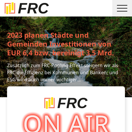
2023 planen Städte und
Gemeinden Investitionen von
EUR 6,4 bzw. bereinigt 3,5 Mrd.
Zusätzlich zum FRC-Pooling Effekt steigern wir als
FRC die Effizienz bei Kommunen und Banken; und
ESG wird auch immer wichtiger...