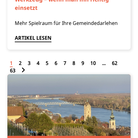
einsetzt
Mehr Spielraum für Ihre Gemeindedarlehen
ARTIKEL LESEN
1
2
3
4
5
6
7
8
9
10
...
62
63