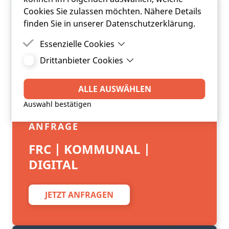
Cookies Sie zulassen möchten. Nähere Details
finden Sie in unserer Datenschutzerklärung.
Essenzielle Cookies
Drittanbieter Cookies
Essenzielle Cookies sind Cookies, welche für die
ordnungsgemäße Funktion der Website
Drittanbieter Cookies sind Cookies, die
benötigt werden.
Drittanbieter-Software setzt, um Funktionen wie
ALLE AUSWÄHLEN
Google Maps zu ermöglichen.
Auswahl bestätigen
ANFRAGE
FRC | KOMMUNAL |
DIGITAL
JETZT ANFRAGEN