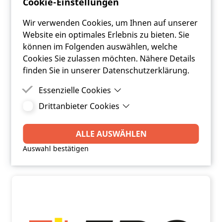
Cookie-Einstellungen
Wir verwenden Cookies, um Ihnen auf unserer
Website ein optimales Erlebnis zu bieten. Sie
können im Folgenden auswählen, welche
Cookies Sie zulassen möchten. Nähere Details
finden Sie in unserer Datenschutzerklärung.
Essenzielle Cookies
Drittanbieter Cookies
Das Kommunal - Update 2/2020
Essenzielle Cookies sind Cookies, welche für die
ordnungsgemäße Funktion der Website
negative Zinsindikatoren Gemeinden
Drittanbieter Cookies sind Cookies, die
benötigt werden.
Drittanbieter-Software setzt, um Funktionen wie
ALLE AUSWÄHLEN
Google Maps zu ermöglichen.
ARTIKEL LESEN
Auswahl bestätigen