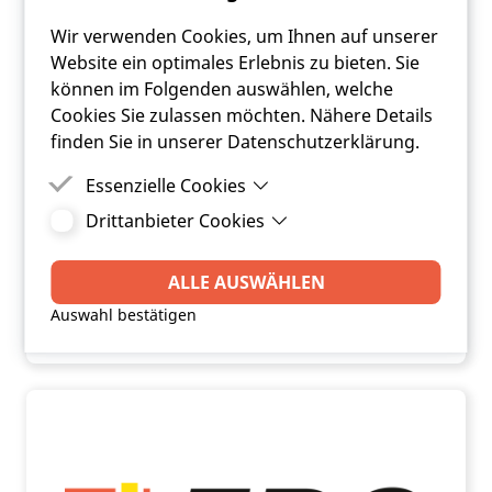
Wir verwenden Cookies, um Ihnen auf unserer
Website ein optimales Erlebnis zu bieten. Sie
können im Folgenden auswählen, welche
Cookies Sie zulassen möchten. Nähere Details
finden Sie in unserer Datenschutzerklärung.
Essenzielle Cookies
Drittanbieter Cookies
Essenzielle Cookies sind Cookies, welche für die
„Verwahrgebühren“ bei Spareinlagen
ordnungsgemäße Funktion der Website
Drittanbieter Cookies sind Cookies, die
von Gemeinden
benötigt werden.
Drittanbieter-Software setzt, um Funktionen wie
ALLE AUSWÄHLEN
Google Maps zu ermöglichen.
Auswahl bestätigen
ARTIKEL LESEN