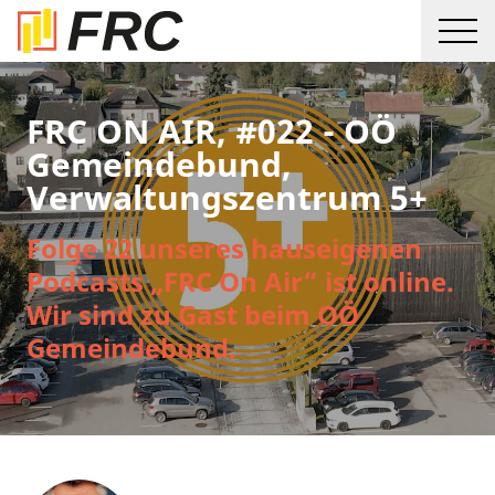
FRC ON AIR, #022 - OÖ
Gemeindebund,
Verwaltungszentrum 5+
Folge 22 unseres hauseigenen
Podcasts „FRC On Air“ ist online.
Wir sind zu Gast beim OÖ
Gemeindebund.