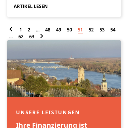
ARTIKEL LESEN
1
2
...
48
49
50
51
52
53
54
...
62
63
UNSERE LEISTUNGEN
Ihre Finanzierung ist