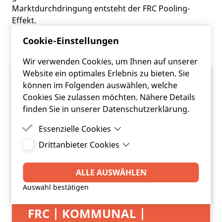
Marktdurchdringung entsteht der FRC Pooling-
Effekt.
Cookie-Einstellungen
Wir verwenden Cookies, um Ihnen auf unserer
Website ein optimales Erlebnis zu bieten. Sie
können im Folgenden auswählen, welche
Cookies Sie zulassen möchten. Nähere Details
finden Sie in unserer Datenschutzerklärung.
Essenzielle Cookies
Drittanbieter Cookies
Essenzielle Cookies sind Cookies, welche für die
ordnungsgemäße Funktion der Website
Drittanbieter Cookies sind Cookies, die
benötigt werden.
Drittanbieter-Software setzt, um Funktionen wie
ALLE AUSWÄHLEN
Google Maps zu ermöglichen.
Auswahl bestätigen
ANFRAGE
FRC | KOMMUNAL |