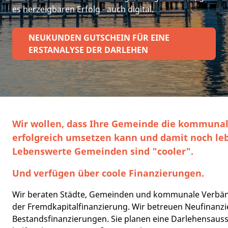
es herzeigbaren Erfolg - auch digital.
NEUKUNDEN GUTSCHEIN FÜR EINE
ERSTANALYSE DER DARLEHEN
Wir wollen, dass Ihre Gemeinde die kommunal
erfolgreich umsetzen kann und damit noch le
Lebenswerte Gemeinden sind "cooler".
Und verfügen über coole Finanzierungen.
Wir beraten Städte, Gemeinden und kommunale Verbänd
der Fremdkapitalfinanzierung. Wir betreuen Neufinanz
Bestandsfinanzierungen. Sie planen eine Darlehensaus