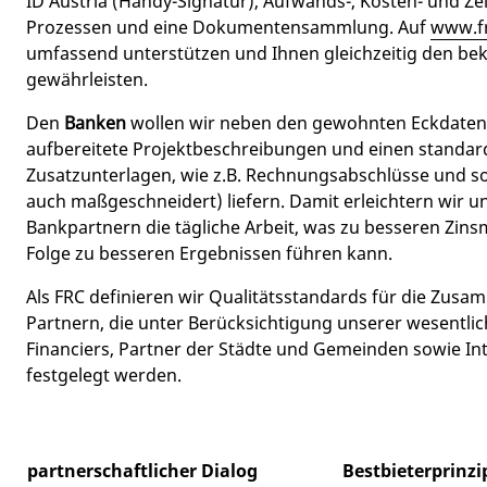
ID Austria (Handy-Signatur), Aufwands-, Kosten- und Ze
Prozessen und eine Dokumentensammlung. Auf
www.fr
umfassend unterstützen und Ihnen gleichzeitig den b
gewährleisten.
Den
Banken
wollen wir neben den gewohnten Eckdaten 
aufbereitete Projektbeschreibungen und einen standard
Zusatzunterlagen, wie z.B. Rechnungsabschlüsse und s
auch maßgeschneidert) liefern. Damit erleichtern wir 
Bankpartnern die tägliche Arbeit, was zu besseren Zins
Folge zu besseren Ergebnissen führen kann.
Als FRC definieren wir Qualitätsstandards für die Zus
Partnern, die unter Berücksichtigung unserer wesentli
Financiers, Partner der Städte und Gemeinden sowie In
festgelegt werden.
partnerschaftlicher Dialog
Bestbieterprinzip