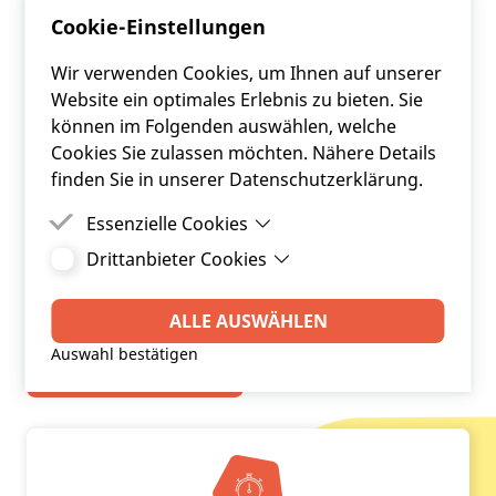
Cookie-Einstellungen
Wir verwenden Cookies, um Ihnen auf unserer
Website ein optimales Erlebnis zu bieten. Sie
können im Folgenden auswählen, welche
Cookies Sie zulassen möchten. Nähere Details
finden Sie in unserer Datenschutzerklärung.
Essenzielle Cookies
Drittanbieter Cookies
Essenzielle Cookies sind Cookies, welche für die
ordnungsgemäße Funktion der Website
Drittanbieter Cookies sind Cookies, die
benötigt werden.
Drittanbieter-Software setzt, um Funktionen wie
ALLE AUSWÄHLEN
Google Maps zu ermöglichen.
Auswahl bestätigen
FRC BLOG LESEN