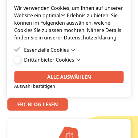
Wir verwenden Cookies, um Ihnen auf unserer
Website ein optimales Erlebnis zu bieten. Sie
können im Folgenden auswählen, welche
Cookies Sie zulassen möchten. Nähere Details
finden Sie in unserer Datenschutzerklärung.
Essenzielle Cookies
Drittanbieter Cookies
Essenzielle Cookies sind Cookies, welche für die
ordnungsgemäße Funktion der Website
Drittanbieter Cookies sind Cookies, die
benötigt werden.
Drittanbieter-Software setzt, um Funktionen wie
ALLE AUSWÄHLEN
Google Maps zu ermöglichen.
Auswahl bestätigen
FRC BLOG LESEN