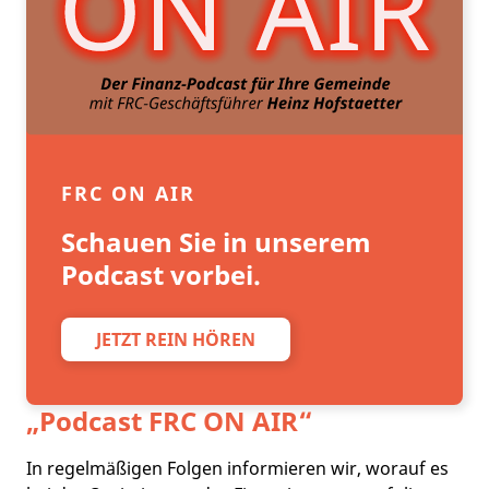
FRC ON AIR
Schauen Sie in unserem
Podcast vorbei.
JETZT REIN HÖREN
„Podcast
FRC ON AIR
“
In regelmäßigen Folgen informieren wir, worauf es