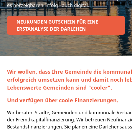
es herzeigbaren Erfolg - auch digital.
NEUKUNDEN GUTSCHEIN FÜR EINE
ERSTANALYSE DER DARLEHEN
Wir wollen, dass Ihre Gemeinde die kommunal
erfolgreich umsetzen kann und damit noch le
Lebenswerte Gemeinden sind "cooler".
Und verfügen über coole Finanzierungen.
Wir beraten Städte, Gemeinden und kommunale Verbänd
der Fremdkapitalfinanzierung. Wir betreuen Neufinanz
Bestandsfinanzierungen. Sie planen eine Darlehensaus