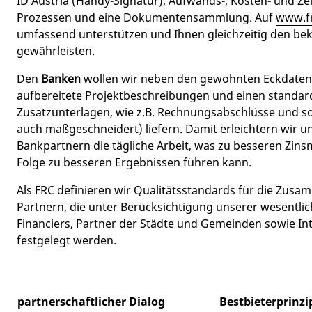
ID Austria (Handy-Signatur), Aufwands-, Kosten- und Ze
Prozessen und eine Dokumentensammlung. Auf
www.fr
umfassend unterstützen und Ihnen gleichzeitig den b
gewährleisten.
Den
Banken
wollen wir neben den gewohnten Eckdaten 
aufbereitete Projektbeschreibungen und einen standard
Zusatzunterlagen, wie z.B. Rechnungsabschlüsse und s
auch maßgeschneidert) liefern. Damit erleichtern wir 
Bankpartnern die tägliche Arbeit, was zu besseren Zins
Folge zu besseren Ergebnissen führen kann.
Als FRC definieren wir Qualitätsstandards für die Zus
Partnern, die unter Berücksichtigung unserer wesentli
Financiers, Partner der Städte und Gemeinden sowie In
festgelegt werden.
partnerschaftlicher Dialog
Bestbieterprinzip