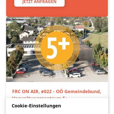
JETZT ANFRAGEN
FRC ON AIR, #022 - OÖ Gemeindebund,
Verwaltungszentrum 5+
Cookie-Einstellungen
Folge 22 unseres hauseigenen ‚Podcasts „FRC