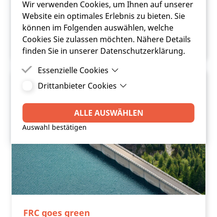
Wir verwenden Cookies, um Ihnen auf unserer
On Air“ ist online. Wir sind zu Gast beim OÖ
Website ein optimales Erlebnis zu bieten. Sie
Gemeindebund.
können im Folgenden auswählen, welche
Cookies Sie zulassen möchten. Nähere Details
ARTIKEL LESEN
finden Sie in unserer Datenschutzerklärung.
Essenzielle Cookies
Drittanbieter Cookies
Essenzielle Cookies sind Cookies, welche für die
ordnungsgemäße Funktion der Website
Drittanbieter Cookies sind Cookies, die
benötigt werden.
Drittanbieter-Software setzt, um Funktionen wie
ALLE AUSWÄHLEN
Google Maps zu ermöglichen.
Auswahl bestätigen
FRC goes green