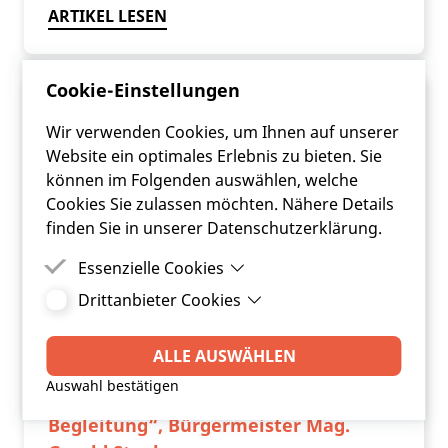
ARTIKEL LESEN
Cookie-Einstellungen
Wir verwenden Cookies, um Ihnen auf unserer
Website ein optimales Erlebnis zu bieten. Sie
können im Folgenden auswählen, welche
Cookies Sie zulassen möchten. Nähere Details
finden Sie in unserer Datenschutzerklärung.
Essenzielle Cookies
Drittanbieter Cookies
Essenzielle Cookies sind Cookies, welche für die
ordnungsgemäße Funktion der Website
Drittanbieter Cookies sind Cookies, die
benötigt werden.
Drittanbieter-Software setzt, um Funktionen wie
ALLE AUSWÄHLEN
"Gemeinden brauchen auch im
Google Maps zu ermöglichen.
Auswahl bestätigen
Finanzbereich eine externe laufende
Begleitung“, Bürgermeister Mag.