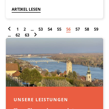
ARTIKEL LESEN
1
2
...
53
54
55
56
57
58
59
...
62
63
UNSERE LEISTUNGEN