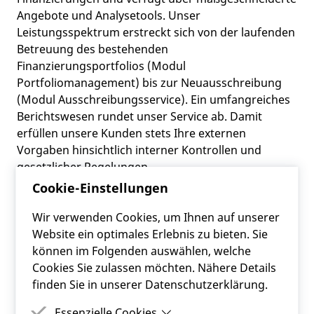
Angebote und Analysetools. Unser
Leistungsspektrum erstreckt sich von der laufenden
Betreuung des bestehenden
Finanzierungsportfolios (Modul
Portfoliomanagement) bis zur Neuausschreibung
(Modul Ausschreibungsservice). Ein umfangreiches
Berichtswesen rundet unser Service ab. Damit
erfüllen unsere Kunden stets Ihre externen
Vorgaben hinsichtlich interner Kontrollen und
gesetzlicher Regelungen.
Cookie-Einstellungen
Eine maßgeschneiderte Unterstützung („Financial
Wir verwenden Cookies, um Ihnen auf unserer
Engineering“) kann die Effizienz bei den
Website ein optimales Erlebnis zu bieten. Sie
Gemeindefinanzen deutlich erhöhen. Umgelegt auf
können im Folgenden auswählen, welche
alle Gemeinden in Österreich sprechen wir hier von
Cookies Sie zulassen möchten. Nähere Details
Einsparungen in der Höhe von einigen hundert
finden Sie in unserer Datenschutzerklärung.
Millionen Euro. Durch die Zusammenfassung
größerer Volumina bzw. durch unsere hohe
Essenzielle Cookies