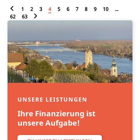
1
2
3
4
5
6
7
8
9
10
...
62
63
UNSERE LEISTUNGEN
Ihre Finanzierung ist
unsere Aufgabe!