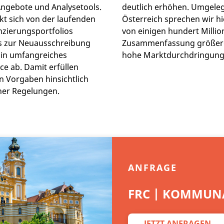
ngebote und Analysetools.
deutlich erhöhen. Umgeleg
t sich von der laufenden
Österreich sprechen wir h
zierungsportfolios
von einigen hundert Millio
s zur Neuausschreibung
Zusammenfassung größere
Ein umfangreiches
hohe Marktdurchdringung e
ce ab. Damit erfüllen
n Vorgaben hinsichtlich
cher Regelungen.
ANFRAGE
FRC | KOMMUNA
JETZT ANFRAGEN