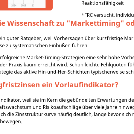
Reaktionsfähigkeit
*FRC versucht, individ
die Wissenschaft zu "Markettiming" o
kein guter Ratgeber, weil Vorhersagen über kurzfristige Ma
ise zu systematischen Einbußen führen.​
erfolgreiche Market-Timing-Strategien eine sehr hohe Vorh
er Praxis kaum erreicht wird. Schon leichte Fehlquoten fü
rategie das aktive Hin-und-Her-Schichten typischerweise schl
ristzinsen ein Vorlaufindikator?
findikator, weil sie im Kern die gebündelten Erwartungen 
chaftswachstum und Risikoaufschläge über viele Jahre hinwe
ch die Zinsstrukturkurve häufig deutlich, lange bevor sich
h bewegen.