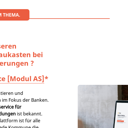
M THEMA.
seren
aukasten bei
erungen ?
ce [Modul AS]
*
tieren und
 im Fokus der Banken.
ervice für
ldungen
ist bekannt.
attform ist für alle
jede Kommune die