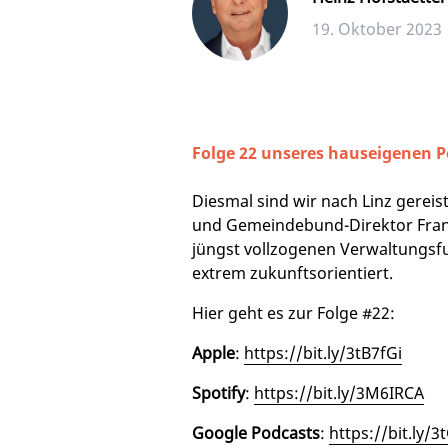
19. Oktober 2023
Folge 22 unseres hauseigenen P
Diesmal sind wir nach Linz gerei
und Gemeindebund-Direktor Franz 
jüngst vollzogenen Verwaltungsf
extrem zukunftsorientiert.
Hier geht es zur Folge #22:
Apple
:
https://bit.ly/3tB7fGi
Spotify
:
https://bit.ly/3M6IRCA
Google Podcasts
:
https://bit.ly/3