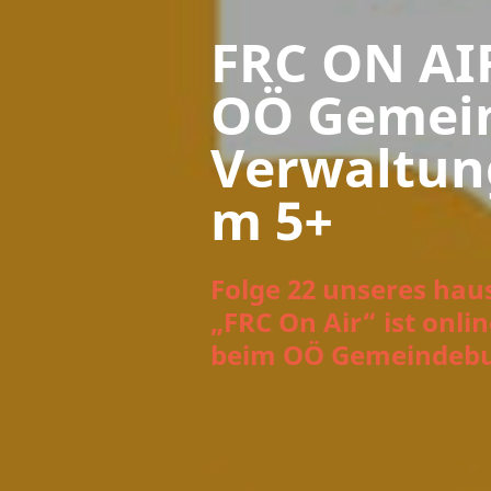
FRC ON AIR
OÖ Gemei
Verwaltun
m 5+
Folge 22 unseres hau
„FRC On Air“ ist onlin
beim OÖ Gemeindeb