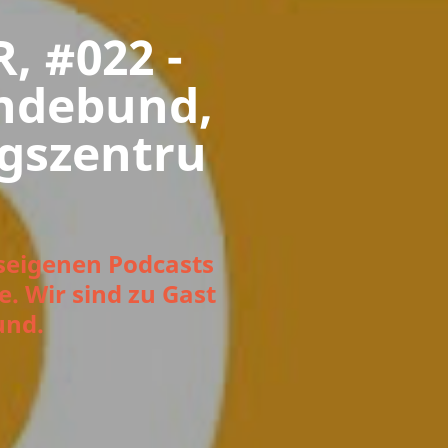
, #022 -
ndebund,
gszentru
seigenen Podcasts
e. Wir sind zu Gast
und.