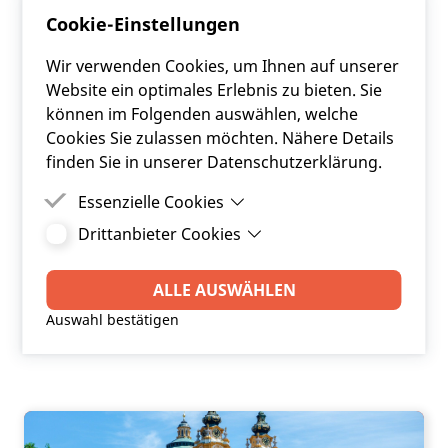
Cookie-Einstellungen
erfüllen unsere Kunden stets Ihre externen
Vorgaben hinsichtlich interner Kontrollen und
Wir verwenden Cookies, um Ihnen auf unserer
gesetzlicher Regelungen.
Website ein optimales Erlebnis zu bieten. Sie
können im Folgenden auswählen, welche
Eine maßgeschneiderte Unterstützung („Financial
Cookies Sie zulassen möchten. Nähere Details
Engineering“) kann die Effizienz bei den
finden Sie in unserer Datenschutzerklärung.
Gemeindefinanzen deutlich erhöhen. Umgelegt auf
alle Gemeinden in Österreich sprechen wir hier von
Essenzielle Cookies
Einsparungen in der Höhe von einigen hundert
Drittanbieter Cookies
Essenzielle Cookies sind Cookies, welche für die
Millionen Euro. Durch die Zusammenfassung
ordnungsgemäße Funktion der Website
Drittanbieter Cookies sind Cookies, die
größerer Volumina bzw. durch unsere hohe
benötigt werden.
Drittanbieter-Software setzt, um Funktionen wie
ALLE AUSWÄHLEN
Marktdurchdringung entsteht der FRC Pooling-
Google Maps zu ermöglichen.
Effekt.
Auswahl bestätigen