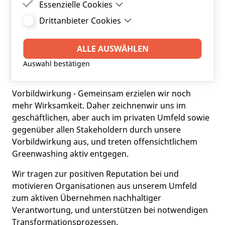
Essenzielle Cookies
Module „
Ausschreibungsservice
“ und
„
Portfoliomanagement
“ enthalten zusätzlich
Drittanbieter Cookies
Essenzielle Cookies sind Cookies, welche für die
Zinssimulationsrechnungen, z.B. für die Erstellung
ordnungsgemäße Funktion der Website
Drittanbieter Cookies sind Cookies, die
von Budgets und Mittelfristplanungen.
benötigt werden.
Drittanbieter-Software setzt, um Funktionen wie
ALLE AUSWÄHLEN
Google Maps zu ermöglichen.
Auswahl bestätigen
Vorbildwirkung - Gemeinsam erzielen wir noch
mehr Wirksamkeit. Daher zeichnenwir uns im
geschäftlichen, aber auch im privaten Umfeld sowie
gegenüber allen Stakeholdern durch unsere
Vorbildwirkung aus, und treten offensichtlichem
Greenwashing aktiv entgegen.
Wir tragen zur positiven Reputation bei und
motivieren Organisationen aus unserem Umfeld
zum aktiven Übernehmen nachhaltiger
Verantwortung, und unterstützen bei notwendigen
Transformationsprozessen.