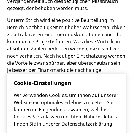
Vergangenheit auch diesbezüglichen Missbrauch
gezeigt, der behoben werden muss.
Unterm Strich wird eine positive Beurteilung im
Bereich Nachhaltigkeit mit hoher Wahrscheinlichkeit
zu attraktiveren Finanzierungskonditionen auch für
kommunale Projekte führen. Was diese Vorteile in
absoluten Zahlen bedeuten werden, dazu sind wir
noch verhalten. Nach heutiger Einschätzung werden
die Vorteile zwar spürbar, aber überschaubar sein.
Je besser der Finanzmarkt die nachhaltige
Transformation zwischen Kreditnehmer und
Cookie-Einstellungen
Kreditgeber schafft, desto höher kann dieser Vorteil
sein.
Wir verwenden Cookies, um Ihnen auf unserer
Website ein optimales Erlebnis zu bieten. Sie
FRC - Module
können im Folgenden auswählen, welche
Cookies Sie zulassen möchten. Nähere Details
Wir beschäftigen uns als FRC mit Finanzierungen,
finden Sie in unserer Datenschutzerklärung.
auch unter ESG-Aspekten. Unsere bekannten