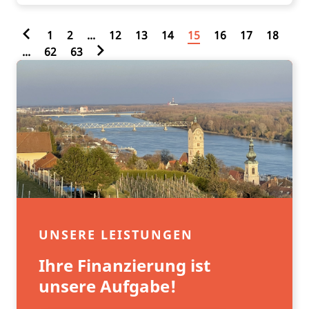
1
2
...
12
13
14
15
16
17
18
...
62
63
UNSERE LEISTUNGEN
Ihre Finanzierung ist
unsere Aufgabe!