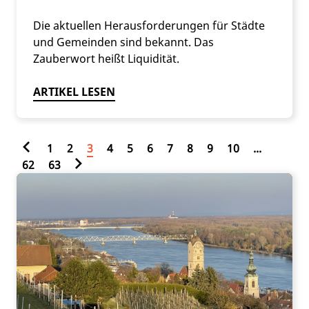
Die aktuellen Herausforderungen für Städte
und Gemeinden sind bekannt. Das
Zauberwort heißt Liquidität.
ARTIKEL LESEN
1
2
3
4
5
6
7
8
9
10
...
62
63