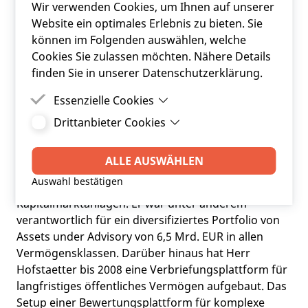
und als Bankkaufmann begann er seine berufliche
Wir verwenden Cookies, um Ihnen auf unserer
Laufbahn bei KPMG in Frankfurt am Main in den
Website ein optimales Erlebnis zu bieten. Sie
Bereichen Industrie, Anlagenbau, Lebensmittel,
können im Folgenden auswählen, welche
Banken und Corporate Finance. Es folgte der
Cookies Sie zulassen möchten. Nähere Details
Einstieg in das Bank- und Kapitalmarktgeschäft bei
finden Sie in unserer Datenschutzerklärung.
der Bank Austria Investmentbank in Wien. Als
Essenzielle Cookies
langjähriger Prokurist und Vorstand der HYPO NOE
im Bereich Finanzierung (Public Finance, Real Estate,
Drittanbieter Cookies
Essenzielle Cookies sind Cookies, welche für die
Project Finance) mit einer Bilanzsumme von ca. 15
ordnungsgemäße Funktion der Website
Drittanbieter Cookies sind Cookies, die
benötigt werden.
Mrd. und als Geschäftsführer von zwei
Drittanbieter-Software setzt, um Funktionen wie
ALLE AUSWÄHLEN
Investmenthäusern in Österreich beschäftigte er
Google Maps zu ermöglichen.
Auswahl bestätigen
sich intensiv mit den Themen Finanzierung und
Kapitalmarktanlagen. Er war unter anderem
verantwortlich für ein diversifiziertes Portfolio von
Assets under Advisory von 6,5 Mrd. EUR in allen
Vermögensklassen. Darüber hinaus hat Herr
Hofstaetter bis 2008 eine Verbriefungsplattform für
langfristiges öffentliches Vermögen aufgebaut. Das
Setup einer Bewertungsplattform für komplexe