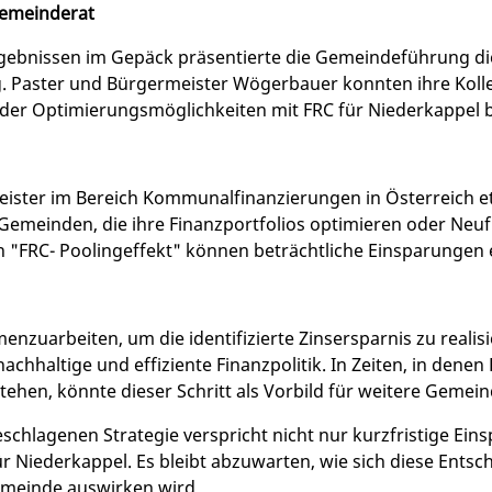
Gemeinderat
rgebnissen im Gepäck präsentierte die Gemeindeführung d
g. Paster und Bürgermeister Wögerbauer konnten ihre Koll
der Optimierungsmöglichkeiten mit FRC für Niederkappel 
tleister im Bereich Kommunalfinanzierungen in Österreich e
emeinden, die ihre Finanzportfolios optimieren oder Neu
"FRC- Poolingeffekt" können beträchtliche Einsparungen e
nzuarbeiten, um die identifizierte Zinsersparnis zu realis
achhaltige und effiziente Finanzpolitik. In Zeiten, in de
ehen, könnte dieser Schritt als Vorbild für weitere Gemei
chlagenen Strategie verspricht nicht nur kurzfristige Ei
t für Niederkappel. Es bleibt abzuwarten, wie sich diese Ents
emeinde auswirken wird.