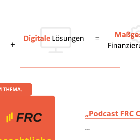
M THEMA.
„Podcast
FRC 
---