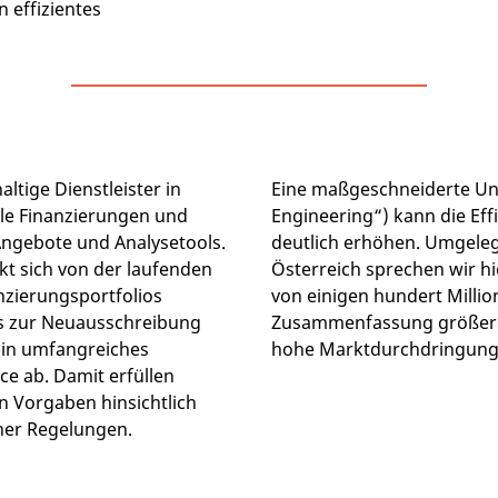
in effizientes
ltige Dienstleister in
Eine maßgeschneiderte Unt
e Finanzierungen und
Engineering“) kann die Ef
ngebote und Analysetools.
deutlich erhöhen. Umgeleg
t sich von der laufenden
Österreich sprechen wir h
zierungsportfolios
von einigen hundert Millio
s zur Neuausschreibung
Zusammenfassung größere
Ein umfangreiches
hohe Marktdurchdringung e
ce ab. Damit erfüllen
n Vorgaben hinsichtlich
cher Regelungen.