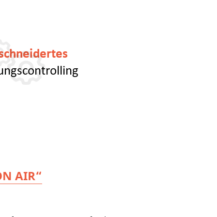
ON AIR
“