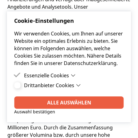
Angebote und Analysetools. Unser
Leistungsspektrum erstreckt sich von der laufenden
Cookie-Einstellungen
Betreuung des bestehenden
Finanzierungsportfolios (Modul
Wir verwenden Cookies, um Ihnen auf unserer
Portfoliomanagement) bis zur Neuausschreibung
Website ein optimales Erlebnis zu bieten. Sie
(Modul Ausschreibungsservice). Ein umfangreiches
können im Folgenden auswählen, welche
Berichtswesen rundet unser Service ab. Damit
Cookies Sie zulassen möchten. Nähere Details
erfüllen unsere Kunden stets Ihre externen
finden Sie in unserer Datenschutzerklärung.
Vorgaben hinsichtlich interner Kontrollen und
gesetzlicher Regelungen.
Essenzielle Cookies
Drittanbieter Cookies
Essenzielle Cookies sind Cookies, welche für die
Eine maßgeschneiderte Unterstützung („Financial
ordnungsgemäße Funktion der Website
Drittanbieter Cookies sind Cookies, die
Engineering“) kann die Effizienz bei den
benötigt werden.
Drittanbieter-Software setzt, um Funktionen wie
ALLE AUSWÄHLEN
Gemeindefinanzen deutlich erhöhen. Umgelegt auf
Google Maps zu ermöglichen.
Auswahl bestätigen
alle Gemeinden in Österreich sprechen wir hier von
Einsparungen in der Höhe von einigen hundert
Millionen Euro. Durch die Zusammenfassung
größerer Volumina bzw. durch unsere hohe