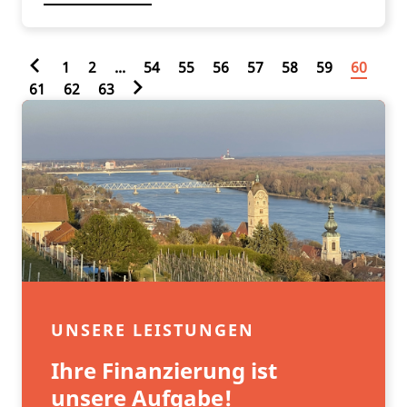
1
2
...
54
55
56
57
58
59
60
61
62
63
UNSERE LEISTUNGEN
Ihre Finanzierung ist
unsere Aufgabe!