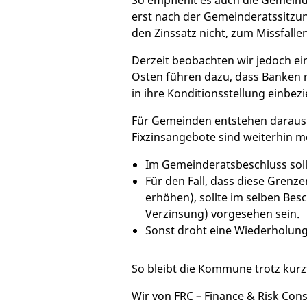
So empfiehlt es auch die Gemeind
erst nach der Gemeinderatssitzun
den Zinssatz nicht, zum Missfall
Derzeit beobachten wir jedoch ei
Osten führen dazu, dass Banken 
in ihre Konditionsstellung einbez
Für Gemeinden entstehen daraus 
Fixzinsangebote sind weiterhin mö
Im Gemeinderatsbeschluss soll
Für den Fall, dass diese Grenz
erhöhen), sollte im selben Besc
Verzinsung) vorgesehen sein.
Sonst droht eine Wiederholun
So bleibt die Kommune trotz kur
Wir von
FRC – Finance & Risk Co