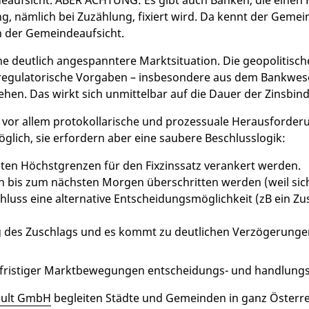
eaufsicht. ABER ACHTUNG: Es gibt auch Banken, die einen F
g, nämlich bei Zuzählung, fixiert wird. Da kennt der Geme
en der Gemeindeaufsicht.
ne deutlich angespanntere Marktsituation. Die geopolitis
regulatorische Vorgaben – insbesondere aus dem Bankwes
iehen. Das wirkt sich unmittelbar auf die Dauer der Zinsbi
vor allem protokollarische und prozessuale Herausforderu
glich, sie erfordern aber eine saubere Beschlusslogik:
ten Höchstgrenzen für den Fixzinssatz verankert werden.
en bis zum nächsten Morgen überschritten werden (weil sic
hluss eine alternative Entscheidungsmöglichkeit (zB ein Zus
g des Zuschlags und es kommt zu deutlichen Verzögerunge
zfristiger Marktbewegungen entscheidungs- und handlungs
nsult GmbH
begleiten Städte und Gemeinden in ganz Österre