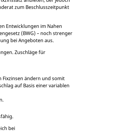
ixzinssatz anbieten, der jedoch
inderat zum Beschlusszeitpunkt
chen Entwicklungen im Nahen
engesetz (BWG) – noch strenger
ndung bei Angeboten aus.
ngen. Zuschläge für
h Fixzinsen ändern und somit
chlag auf Basis einer variablen
n.
fähig.
ich bei