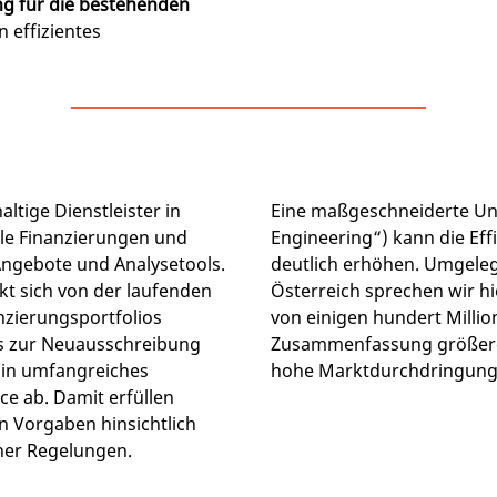
ng für die bestehenden
in effizientes
ltige Dienstleister in
Eine maßgeschneiderte Unt
e Finanzierungen und
Engineering“) kann die Ef
ngebote und Analysetools.
deutlich erhöhen. Umgeleg
t sich von der laufenden
Österreich sprechen wir h
zierungsportfolios
von einigen hundert Millio
s zur Neuausschreibung
Zusammenfassung größere
Ein umfangreiches
hohe Marktdurchdringung e
ce ab. Damit erfüllen
n Vorgaben hinsichtlich
cher Regelungen.