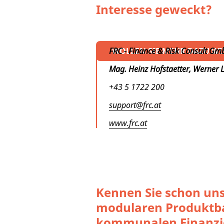
Interesse geweckt?
FRC - Finance & Risk Consult
WOLLEN SIE MEHR DAZU WI
Mag. Heinz Hofstaetter, Werner 
+43 5 1722 200
support@frc.at
www.frc.at
Kennen Sie schon un
modularen Produktb
kommunalen Finanzi