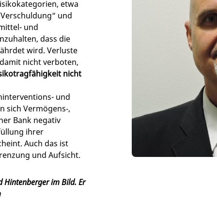
isikokategorien, etwa
n Verschuldung“ und
mittel- und
nzuhalten, dass die
efährdet wird. Verluste
damit nicht verboten,
sikotragfähigkeit nicht
hinterventions- und
n sich Vermögens‑,
iner Bank negativ
üllung ihrer
heint. Auch das ist
renzung und Aufsicht.
d Hintenberger im Bild. Er
m