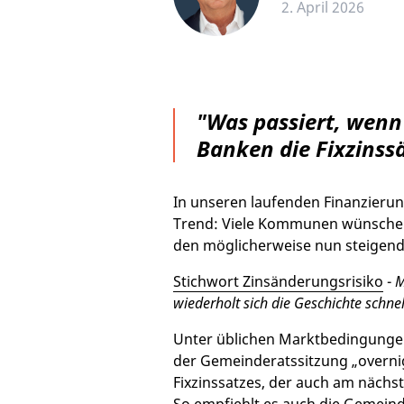
2. April 2026
"Was passiert, wenn
Banken die Fixzinss
In unseren laufenden Finanzieru
Trend: Viele Kommunen wünschen 
den möglicherweise nun steigend
Stichwort Zinsänderungsrisiko
-
M
wiederholt sich die Geschichte schn
Unter üblichen Marktbedingungen
der Gemeinderatssitzung „overnigh
Fixzinssatzes, der auch am nächst