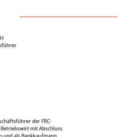
t
bH
sführer
eschäftsführer der FRC-
 Betriebswirt mit Abschluss
ien und als Bankkaufmann