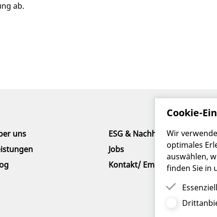
ung ab.
Cookie-Ei
Wir verwende
ber uns
ESG & Nachhaltigkeit
optimales Erl
eistungen
Jobs
auswählen, we
log
Kontakt/ Empfehlung
finden Sie in
Essenziel
Drittanbi
Essenziell
Funktion d