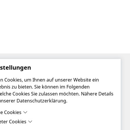
nstellungen
n Cookies, um Ihnen auf unserer Website ein
Impressum
ebnis zu bieten. Sie können im Folgenden
Datenschutzerklärung
lche Cookies Sie zulassen möchten. Nähere Details
 unserer Datenschutzerklärung.
le Cookies
Website by
dryven
eter Cookies
e Cookies sind Cookies, welche für die ordnungsgemäße
and powered by
Hofstätter IT
er Website benötigt werden.