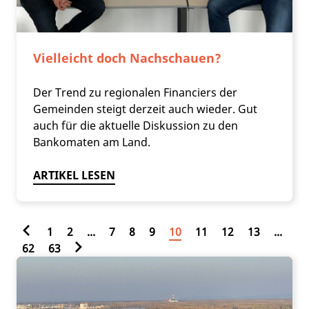
Vielleicht doch Nachschauen?
Der Trend zu regionalen Financiers der
Gemeinden steigt derzeit auch wieder. Gut
auch für die aktuelle Diskussion zu den
Bankomaten am Land.
ARTIKEL LESEN
1
2
...
7
8
9
10
11
12
13
...
62
63