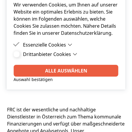
Wir verwenden Cookies, um Ihnen auf unserer
Website ein optimales Erlebnis zu bieten. Sie
können im Folgenden auswählen, welche
Cookies Sie zulassen möchten. Nähere Details
finden Sie in unserer Datenschutzerklärung.
Essenzielle Cookies
Drittanbieter Cookies
Essenzielle Cookies sind Cookies, welche für die
ordnungsgemäße Funktion der Website
Drittanbieter Cookies sind Cookies, die
benötigt werden.
Drittanbieter-Software setzt, um Funktionen wie
ALLE AUSWÄHLEN
Google Maps zu ermöglichen.
Auswahl bestätigen
FRC ist der wesentliche und nachhaltige
Dienstleister in Österreich zum Thema kommunale
Finanzierungen und verfügt über maßgeschneiderte
Angebote und Analysetools. Unser