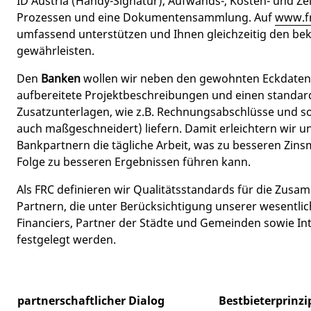
ID Austria (Handy-Signatur), Aufwands-, Kosten- und Ze
Prozessen und eine Dokumentensammlung. Auf
www.fr
umfassend unterstützen und Ihnen gleichzeitig den b
gewährleisten.
Den
Banken
wollen wir neben den gewohnten Eckdaten 
aufbereitete Projektbeschreibungen und einen standard
Zusatzunterlagen, wie z.B. Rechnungsabschlüsse und s
auch maßgeschneidert) liefern. Damit erleichtern wir 
Bankpartnern die tägliche Arbeit, was zu besseren Zins
Folge zu besseren Ergebnissen führen kann.
Als FRC definieren wir Qualitätsstandards für die Zus
Partnern, die unter Berücksichtigung unserer wesentli
Financiers, Partner der Städte und Gemeinden sowie In
festgelegt werden.
partnerschaftlicher Dialog
Bestbieterprinzip