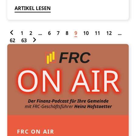
ARTIKEL LESEN
1
2
...
6
7
8
9
10
11
12
...
62
63
FRC ON AIR