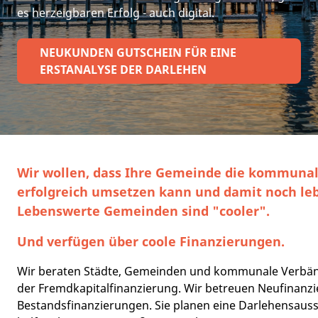
es herzeigbaren Erfolg - auch digital.
NEUKUNDEN GUTSCHEIN FÜR EINE
ERSTANALYSE DER DARLEHEN
Wir wollen, dass Ihre Gemeinde die kommunal
erfolgreich umsetzen kann und damit noch le
Lebenswerte Gemeinden sind "cooler".
Und verfügen über coole Finanzierungen.
Wir beraten Städte, Gemeinden und kommunale Verbänd
der Fremdkapitalfinanzierung. Wir betreuen Neufinanz
Bestandsfinanzierungen. Sie planen eine Darlehensaus