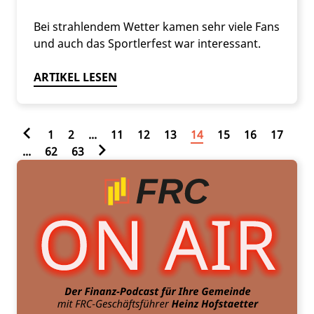
Bei strahlendem Wetter kamen sehr viele Fans
und auch das Sportlerfest war interessant.
ARTIKEL LESEN
1
2
...
11
12
13
14
15
16
17
...
62
63