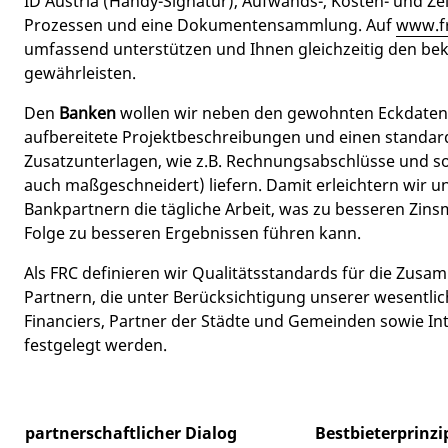
ID Austria (Handy-Signatur), Aufwands-, Kosten- und Ze
Prozessen und eine Dokumentensammlung. Auf
www.fr
umfassend unterstützen und Ihnen gleichzeitig den b
gewährleisten.
Den
Banken
wollen wir neben den gewohnten Eckdaten 
aufbereitete Projektbeschreibungen und einen standard
Zusatzunterlagen, wie z.B. Rechnungsabschlüsse und s
auch maßgeschneidert) liefern. Damit erleichtern wir 
Bankpartnern die tägliche Arbeit, was zu besseren Zins
Folge zu besseren Ergebnissen führen kann.
Als FRC definieren wir Qualitätsstandards für die Zus
Partnern, die unter Berücksichtigung unserer wesentli
Financiers, Partner der Städte und Gemeinden sowie In
festgelegt werden.
partnerschaftlicher Dialog
Bestbieterprinzip