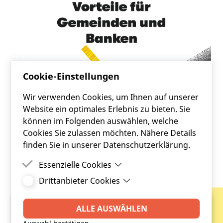
Cookie-Einstellungen
Wir verwenden Cookies, um Ihnen auf unserer
Website ein optimales Erlebnis zu bieten. Sie
können im Folgenden auswählen, welche
Cookies Sie zulassen möchten. Nähere Details
finden Sie in unserer Datenschutzerklärung.
Essenzielle Cookies
FRC BLOG LESEN
Drittanbieter Cookies
Essenzielle Cookies sind Cookies, welche für die
ordnungsgemäße Funktion der Website
Drittanbieter Cookies sind Cookies, die
benötigt werden.
Drittanbieter-Software setzt, um Funktionen wie
ALLE AUSWÄHLEN
Google Maps zu ermöglichen.