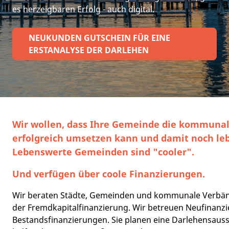
es herzeigbaren Erfolg - auch digital.
NEUKUNDEN GUTSCHEIN FÜR EINE
ERSTANALYSE DER DARLEHEN
Wir wollen, dass Ihre Gemeinde die kommunal
erfolgreich umsetzen kann und damit noch le
Lebenswerte Gemeinden sind "cooler".
Und verfügen über coole Finanzierungen.
Wir beraten Städte, Gemeinden und kommunale Verbänd
der Fremdkapitalfinanzierung. Wir betreuen Neufinanz
Bestandsfinanzierungen. Sie planen eine Darlehensaus